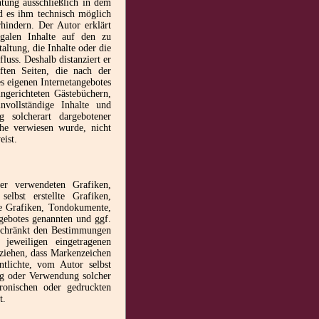
htung ausschließlich in dem
nd es ihm technisch möglich
hindern. Der Autor erklärt
egalen Inhalte auf den zu
altung, die Inhalte oder die
luss. Deshalb distanziert er
pften Seiten, die nach der
es eigenen Internetangebotes
ngerichteten Gästebüchern,
unvollständige Inhalte und
 solcherart dargebotener
che verwiesen wurde, nicht
eist.
der verwendeten Grafiken,
lbst erstellte Grafiken,
ie Grafiken, Tondokumente,
ngebotes genannten und ggf.
eschränkt den Bestimmungen
jeweiligen eingetragenen
 ziehen, dass Markenzeichen
ntlichte, vom Autor selbst
ung oder Verwendung solcher
ronischen oder gedruckten
t.