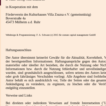
in Kooperation mit dem
Förderverein des Kulturhauses Villa Zsuzsa e.V. (gemeinnützig)
Boverstraße 4a
45473 Mülheim a.d. Ruhr
Webdesign & Programmierung: F. A. Schwarz (c) 2015 für contaro capital management GmbH
Haftungsausschluss
Der Autor übernimmt keinerlei Gewähr für die Aktualität, Korrektheit, Vo
der bereitgestellten Informationen. Haftungsansprüche gegen den Auto
materieller oder ideeller Art beziehen, die durch die Nutzung oder Nic
Informationen bzw. durch die Nutzung fehlerhafter und unvollständige
wurden, sind grundsätzlich ausgeschlossen, sofern seitens des Autors kein
oder grob fahrlässiges Verschulden vorliegt. Alle Angebote sind freiblei
Autor behält es sich ausdrücklich vor, Teile der Seiten oder das gesam
Ankündigung zu verändern, zu ergänzen, zu löschen oder die Veröff
endgültig einzustellen.
Verweise und Links
Bei direkten oder indirekten Verweisen auf fremde Internetseiten ("