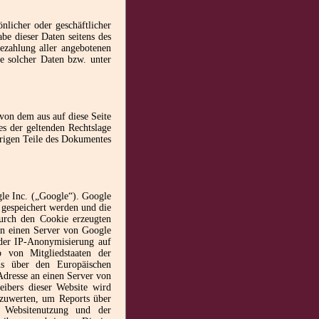
nlicher oder geschäftlicher
be dieser Daten seitens des
ezahlung aller angebotenen
e solcher Daten bzw. unter
 von dem aus auf diese Seite
es der geltenden Rechtslage
übrigen Teile des Dokumentes
gle Inc. („Google“). Google
 gespeichert werden und die
urch den Cookie erzeugten
an einen Server von Google
 der IP-Anonymisierung auf
 von Mitgliedstaaten der
ns über den Europäischen
Adresse an einen Server von
ibers dieser Website wird
szuwerten, um Reports über
r Websitenutzung und der