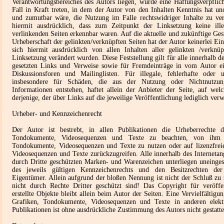
Verantwortungsbereiches des Autors liegen, würde eine Haftungsverpflic
Fall in Kraft treten, in dem der Autor von den Inhalten Kenntnis hat u
und zumutbar wäre, die Nutzung im Falle rechtswidriger Inhalte zu ver
hiermit ausdrücklich, dass zum Zeitpunkt der Linksetzung keine ill
verlinkenden Seiten erkennbar waren. Auf die aktuelle und zukünftige Gest
Urheberschaft der gelinkten/verknüpften Seiten hat der Autor keinerlei Einf
sich hiermit ausdrücklich von allen Inhalten aller gelinkten /verknü
Linksetzung verändert wurden. Diese Feststellung gilt für alle innerhalb d
gesetzten Links und Verweise sowie für Fremdeinträge in vom Autor ei
Diskussionsforen und Mailinglisten. Für illegale, fehlerhafte oder 
insbesondere für Schäden, die aus der Nutzung oder Nichtnutzung
Informationen entstehen, haftet allein der Anbieter der Seite, auf wel
derjenige, der über Links auf die jeweilige Veröffentlichung lediglich verw
Urheber- und Kennzeichenrecht
Der Autor ist bestrebt, in allen Publikationen die Urheberrechte 
Tondokumente, Videosequenzen und Texte zu beachten, von ihm se
Tondokumente, Videosequenzen und Texte zu nutzen oder auf lizenzfre
Videosequenzen und Texte zurückzugreifen. Alle innerhalb des Interneta
durch Dritte geschützten Marken- und Warenzeichen unterliegen uneing
des jeweils gültigen Kennzeichenrechts und den Besitzrechten der 
Eigentümer. Allein aufgrund der bloßen Nennung ist nicht der Schluß zu
nicht durch Rechte Dritter geschützt sind! Das Copyright für veröffe
erstellte Objekte bleibt allein beim Autor der Seiten. Eine Vervielfältig
Grafiken, Tondokumente, Videosequenzen und Texte in anderen elekt
Publikationen ist ohne ausdrückliche Zustimmung des Autors nicht gestatte