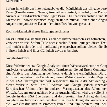
Datenschutz
Sofern innerhalb des Internetangebotes die Möglichkeit zur Eingabe persö
Daten (Emailadressen, Namen, Anschriften) besteht, so erfolgt die Preisga
Nutzers auf ausdrücklich freiwilliger Basis. Die Inanspruchnahme und B
Dienste ist - soweit technisch möglich und zumutbar - auch ohne Angab
Angabe anonymisierter Daten oder eines Pseudonyms gestattet.
Rechtswirksamkeit dieses Haftungsausschlusses
Dieser Haftungsausschluss ist als Teil des Internetangebotes zu betrachten,
verwiesen wurde. Sofern Teile oder einzelne Formulierungen dieses Text
nicht, nicht mehr oder nicht vollständig entsprechen sollten, bleiben die 
in ihrem Inhalt und ihrer Gültigkeit davon unberührt.
Google-Analytics
Diese Website benutzt Google Analytics, einen Webanalysedienst der Goo
Analytics verwendet sog. „Cookies“, Textdateien, die auf Ihrem Computer
eine Analyse der Benutzung der Website durch Sie ermöglichen. Die d
Informationen über Ihre Benutzung dieser Website werden in der Regel 
in den USA übertragen und dort gespeichert. Im Falle der Aktivierung
dieser Webseite, wird Ihre IP-Adresse von Google jedoch innerhalb
Europäischen Union oder in anderen Vertragsstaaten des Abkomme
Wirtschaftsraum zuvor gekürzt. Nur in Ausnahmefällen wird die volle IP-
Google in den USA übertragen und dort gekürzt. Im Auftrag des Betre
Google diese Informationen benutzen, um Ihre Nutzung der Website au
die Websiteaktivitäten zusammenzustellen und um weitere mit de