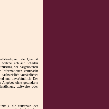
llständigkeit oder Qualität
r, welche sich auf Schäden
htnutzung der dargebotenen
r Informationen verursacht
 nachweislich vorsätzliches
bend und unverbindlich. Der
te Angebot ohne gesonderte
entlichung zeitweise oder
Links"), die außerhalb des